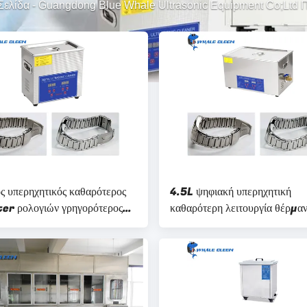
Σελίδα
-
Guangdong Blue Whale Ultrasonic Equipment Co;Ltd 
ς υπερηχητικός καθαρότερος
4.5L ψηφιακή υπερηχητική
er ρολογιών γρηγορότερος
καθαρότερη λειτουργία θέρμαν
μός μερών
το κατάστημα επισκευής ρολο