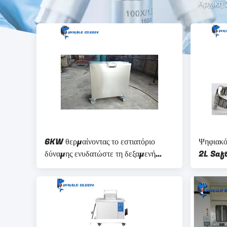
Αρχική 
6KW θερμαίνοντας το εστιατόριο
Ψηφιακό
δύναμης ενυδατώστε τη δεξαμενή
2L Saft
360L για το φίλτρο κουκουλών λιπών
καθαρισ