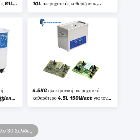
ος 61L
10L υπερηχητικός καθαρίζοντας
εξοπλισμός μεγάλης περιεκτικότητας
200W
κή
4.5KG ηλεκτρονική υπερηχητικό
Effiency
καθαρότερο 4.5L 150Watt για τον
πίνακα PCB
λο 30 Σελίδες