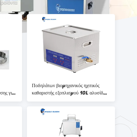
Προϊόντα
Ποδηλάτων βιομηχανικός ηχιτικός
σης για
καθαριστής εξοπλισμού 10L αλυσίδων
γιών
βιομηχανικός υπερηχητικός
καθαρίζοντας