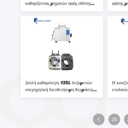
καθαρίζοντας μηχανών αφής οθόνης
φάσης μ
πλυντήριο μερών ελέγχου υπερηχητικό
για την 
Διπλή καθαρότερη 135L δεξαμενών
Η κουζί
υπερηχητική διευθετήσιμη θερμάστρα
ενυδατώ
20-95C μηχανών για το κεφάλι
τα βρώμι
μηχανών
25