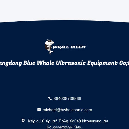
angdong Blue Whale Ultrasonic Equipment Co;
864008738568
michael@bwhalesonic.com
Κτίριο 16 Χρυσή Πόλη Χούτζι Ντονγκγκουάν
Κουάνγκτονγκ Κίνα.