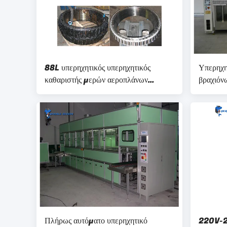
88L υπερηχητικός υπερηχητικός
Υπερηχη
καθαριστής μερών αεροπλάνων
βραχιόν
πλυντηρίων
αυτοματο
οπτική β
Πλήρως αυτόματο υπερηχητικό
220V-24