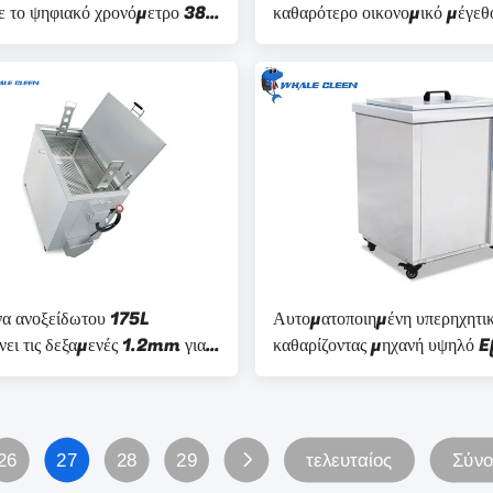
ε το ψηφιακό χρονόμετρο 38L
καθαρότερο οικονομικό μέγεθ
τρισδιάστατη εκτύπωση
για τον τρισδιάστατο εκτυπωτή
να ανοξείδωτου 175L
Αυτοματοποιημένη υπερηχητι
νει τις δεξαμενές 1.2mm για
καθαρίζοντας μηχανή υψηλό 
κα δοχεία και τα τηγάνια
77L για τις πλαστικές φόρμες
26
27
28
29
τελευταίος
Σύνο