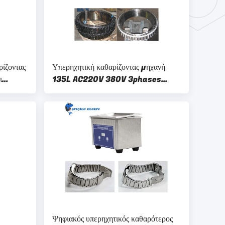
ρίζοντας
Υπερηχητική καθαρίζοντας μηχανή
ι
135L AC220V 380V 3phases
μερών αεροσκαφών
Ψηφιακός υπερηχητικός καθαρότερος