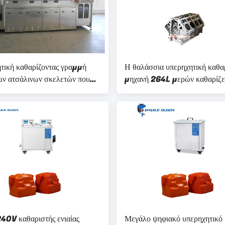
τική καθαρίζοντας γραμμή
Η θαλάσσια υπερηχητική καθα
ων ατσάλινων σκελετών που
μηχανή 264L μερών καθαρίζε
ποιείται πλήρως για την
γρήγορα με τη θερμάστρα
ιομηχανία
0V καθαριστής ενιαίας
Μεγάλο ψηφιακό υπερηχητικό