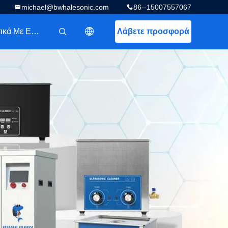
michael@bwhalesonic.com
86--15007557067
Σχετικά Με Εμάς
Λάβετε προσφορά
描述