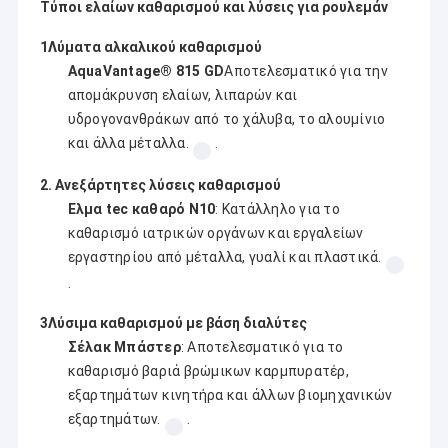
Τύποι ελαίων καθαρισμού και λύσεις για ρουλεμάν
1Λύματα αλκαλικού καθαρισμού
AquaVantage® 815 GD
Αποτελεσματικό για την
απομάκρυνση ελαίων, λιπαρών και
υδρογονανθράκων από το χάλυβα, το αλουμίνιο
και άλλα μέταλλα.
.
2. Ανεξάρτητες λύσεις καθαρισμού
Ελμα tec καθαρό N10
: Κατάλληλο για το
καθαρισμό ιατρικών οργάνων και εργαλείων
εργαστηρίου από μέταλλα, γυαλί και πλαστικά.
.
3Λύσιμα καθαρισμού με βάση διαλύτες
Σέλακ Μπάστερ
: Αποτελεσματικό για το
καθαρισμό βαριά βρώμικων καρμπυρατέρ,
εξαρτημάτων κινητήρα και άλλων βιομηχανικών
εξαρτημάτων.
.