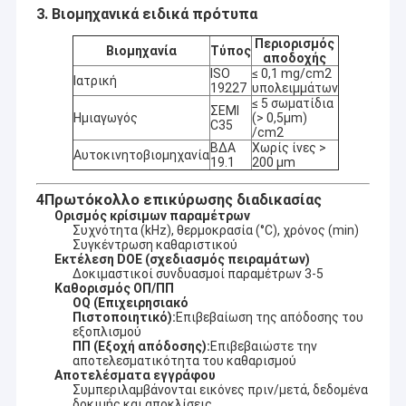
3. Βιομηχανικά ειδικά πρότυπα
Περιορισμός
Βιομηχανία
Τύπος
αποδοχής
ISO
≤ 0,1 mg/cm2
Ιατρική
19227
υπολειμμάτων
≤ 5 σωματίδια
ΣΕΜΙ
Ημιαγωγός
(> 0,5μm)
C35
/cm2
ΒΔΑ
Χωρίς ίνες >
Αυτοκινητοβιομηχανία
19.1
200 μm
4Πρωτόκολλο επικύρωσης διαδικασίας
Ορισμός κρίσιμων παραμέτρων
Συχνότητα (kHz), θερμοκρασία (°C), χρόνος (min)
Συγκέντρωση καθαριστικού
Εκτέλεση DOE (σχεδιασμός πειραμάτων)
Δοκιμαστικοί συνδυασμοί παραμέτρων 3-5
Καθορισμός ΟΠ/ΠΠ
ΟQ (Επιχειρησιακό
Πιστοποιητικό):
Επιβεβαίωση της απόδοσης του
εξοπλισμού
ΠΠ (Εξοχή απόδοσης):
Επιβεβαιώστε την
αποτελεσματικότητα του καθαρισμού
Αποτελέσματα εγγράφου
Συμπεριλαμβάνονται εικόνες πριν/μετά, δεδομένα
δοκιμής και αποκλίσεις