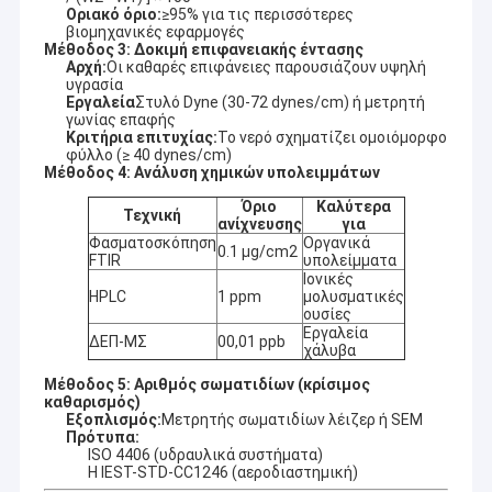
Οριακό όριο:
≥95% για τις περισσότερες
βιομηχανικές εφαρμογές
Μέθοδος 3: Δοκιμή επιφανειακής έντασης
Αρχή:
Οι καθαρές επιφάνειες παρουσιάζουν υψηλή
υγρασία
Εργαλεία
Στυλό Dyne (30-72 dynes/cm) ή μετρητή
γωνίας επαφής
Κριτήρια επιτυχίας:
Το νερό σχηματίζει ομοιόμορφο
φύλλο (≥ 40 dynes/cm)
Μέθοδος 4: Ανάλυση χημικών υπολειμμάτων
Όριο
Καλύτερα
Τεχνική
ανίχνευσης
για
Φασματοσκόπηση
Οργανικά
0.1 μg/cm2
FTIR
υπολείμματα
Ιονικές
HPLC
1 ppm
μολυσματικές
ουσίες
Εργαλεία
ΔΕΠ-ΜΣ
00,01 ppb
χάλυβα
Μέθοδος 5: Αριθμός σωματιδίων (κρίσιμος
καθαρισμός)
Εξοπλισμός:
Μετρητής σωματιδίων λέιζερ ή SEM
Πρότυπα:
ISO 4406 (υδραυλικά συστήματα)
Η IEST-STD-CC1246 (αεροδιαστημική)