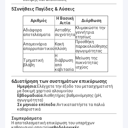
5Συνήθεις Παγίδες & Λύσεις
Η Βασική
Αριθμός
Διόρθωση
Αιτία
Κλιμακώστε την
Αδιάφορα
Ασταθής
γεννήτρια
αποτελέσματα
συχνότητα
ετησίως
Προσθήκη
Απομεινάρια
Κακή
παρακολούθησης
απορρυπαντικού
πλύση
αγωγιμότητας
Η
Μείωση της
Τμηματική
διάβρωση
πυκνότητας
βλάβη
από
ισχύος
καβιτασία
6Διατήρηση των συστημάτων επικύρωσης
Ημερήσια:
Ελέγχετε την έξοδο του μετασχηματιστή
με δοκιμή χαρτιού αλουμινίου
Σπίτι
Εβδομαδιαία:
Αισθητήρες βαθμονόμησης (pH,
αγωγιμότητα)
Η εταιρεία Guangdong Blue Whale Ultrasonic Cleaning
Σε μηνιαίο επίπεδο:
Αντικαταστήστε τα παλιά
Equipment Co., Ltd.
Είναι ένας επαγγελματίας κατασκευαστής
Προϊόντα
καθαριστικά
με 20 χρόνια εμπειρίας στην τεχνολογία υπερήχων
καθαρισμού.Ειδικευόμαστε στο σχεδιασμό και την κατασκευή
Συμπεράσματα
VR παρουσιάστε
ενός πλήρους φάσματος τυποποιημένων συσκευών
Η αποτελεσματική επικύρωση του υπερήχων
καθαρισμού απαιτεί
μεθοδολογικές
καθαρισμού υπερήχων., καθώς και εξατομικευμένα μη