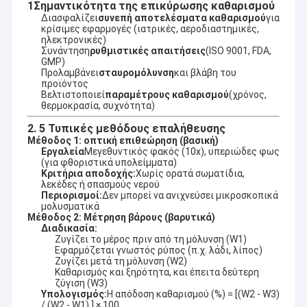
1Σημαντικότητα της επικύρωσης καθαρισμού
Διασφαλίζει
συνεπή αποτελέσματα καθαρισμού
για
κρίσιμες εφαρμογές (ιατρικές, αεροδιαστημικές,
ηλεκτρονικές)
Συνάντηση
ρυθμιστικές απαιτήσεις
(ISO 9001, FDA,
GMP)
Προλαμβάνει
σταυρομόλυνση
και βλάβη του
προϊόντος
Βελτιστοποιεί
παραμέτρους καθαρισμού
(χρόνος,
θερμοκρασία, συχνότητα)
2. 5 Τυπικές μεθόδους επαλήθευσης
Μέθοδος 1: οπτική επιθεώρηση (βασική)
Εργαλεία
Μεγεθυντικός φακός (10x), υπεριώδες φως
(για φθοριστικά υπολείμματα)
Κριτήρια αποδοχής:
Χωρίς ορατά σωματίδια,
λεκέδες ή σπασμούς νερού
Περιορισμοί:
Δεν μπορεί να ανιχνεύσει μικροσκοπικά
μολυσματικά
Μέθοδος 2: Μέτρηση βάρους (βαρυτικά)
Διαδικασία:
Ζυγίζει το μέρος πριν από τη μόλυνση (W1)
Εφαρμόζεται γνωστός ρύπος (π.χ. λάδι, λίπος)
Ζυγίζει μετά τη μόλυνση (W2)
Καθαρισμός και ξηρότητα, και έπειτα δεύτερη
ζύγιση (W3)
Υπολογισμός:
Η απόδοση καθαρισμού (%) = [(W2 - W3)
/ (W2 - W1) ] × 100