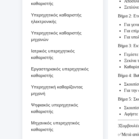
Αποσυνδ
καθαριστής
Ξεπλύνε
Υπερηχητικός καθαριστής
Βήμα 2: Ετ
ηλεκτρονικής
Για γεν
Για επίμ
Υπερηχητικός καθαριστής
Για υπο
μηχανών
Βήμα 3: Εκ
Ιατρικός υπερηχητικός
Γεμίστε
καθαριστής
Ξεκίνα 
Καθαρίσ
Εργαστηριακός υπερηχητικός
καθαριστής
Βήμα 4: Βα
Σκουπίσ
Υπερηχητική καθαρίζοντας
Για την
μηχανή
Βήμα 5: Σκ
Ψηφιακός υπερηχητικός
Σκουπίσ
καθαριστής
Αφήστε 
Μηχανικός υπερηχητικός
3Συμβουλές
καθαριστής
✅
Μετά από