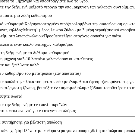
έστε το μηχάνημα και αποστραγγίστε όλο το υγρό.
τε την δεξαμενή με
ζεστό νερό
για την απομάκρυνση των χαλαρών συντρίμμων
οιμάστε μια λύση καθαρισμού
ικό καθαρισμό:
Χρήση
αποσταγμένο νερό
(προλαμβάνει την συσσώρευση ορυκτώ
ονες κηλίδες:
Μεικτή
1 μέρος λευκού ξύδιου με 3 μέρη νερού
(φυσικό αποσβεσ
λείμματα λιπαρών/ελαίου:
Προσθέστε
λίγες σταγόνες σαπούνι για πιάτα
.
τελέστε έναν κύκλο υπερήχων καθαρισμού
 τη δεξαμενή με το διάλυμα καθαρισμού.
τη μηχανή για
5-10 λεπτά
να χαλαρώσουν οι καταθέσεις.
τε και ξεπλύνετε καλά.
θύ καθαρισμό του μετατροπέα (εάν απαιτείται)
τε απαλά την πλάκα του μετατροπέα με ένα
μαλακό ύφασμα
(αποφύγετε τις γρα
 ακατέργαστη ζάχαρη, βουτήξτε ένα ύφασμα
διάλυμα ξύδι
και τοποθετήστε το στ
ούψτε σωστά
τε την δεξαμενή με ένα πανί μικροϊνών.
το καπάκι ανοιχτό για να στεγνώσει πλήρως.
 συντήρησης για βέλτιστη απόδοση
 κάθε χρήση:
Πλύνετε με καθαρό νερό για να αποφευχθεί η συσσώρευση υπολ