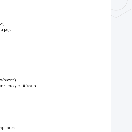
.
ν).
τήρα).
τζουνιές).
ο πιάτο για 10 λεπτά.
ειμμάτων.