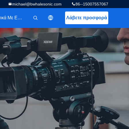
michael@bwhalesonic.com
86--15007557067
Σχετικά Με Εμάς
Λάβετε προσφορά
描述