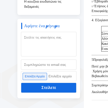
Η κουζίνα ενυδατώνει τις
✅
Εβδομαδι
✅
Ετήσιος έ
δεξαμενές
Επικεφαλής
4. Εξυγίαν
Αφήστε ένα μήνυμα
Σύνν
Αδύ
Κακ
Εναν
5Προφυλάξε
Ποτέ μην βυ
️ Χρήση μό
Επιλέξτε αρχείο
Βεβαιωθείτε
Επιλέξτε Αρχείο
Συμπεράσμ
Στείλετε
Ακολουθήστε