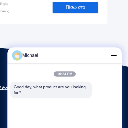
οδηγός
Πίσω στο
θόδους
Michael
10:24 PM
Ltd
Good day, what product are you looking 
for?
Γρήγοροι σύνδεσμοι
Εταιρικό Προφίλ
Γύρος εργοστασίων