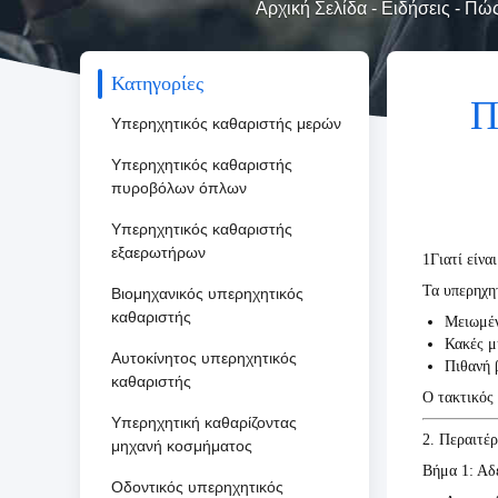
Αρχική Σελίδα
-
Ειδήσεις
-
Πώς
Κατηγορίες
Π
Υπερηχητικός καθαριστής μερών
Υπερηχητικός καθαριστής
πυροβόλων όπλων
Υπερηχητικός καθαριστής
εξαερωτήρων
1Γιατί είνα
Τα υπερηχητ
Βιομηχανικός υπερηχητικός
καθαριστής
Μειωμέν
Κακές μ
Αυτοκίνητος υπερηχητικός
Πιθανή 
καθαριστής
Ο τακτικός 
Υπερηχητική καθαρίζοντας
2. Περαιτέ
μηχανή κοσμήματος
Βήμα 1: Αδε
Οδοντικός υπερηχητικός