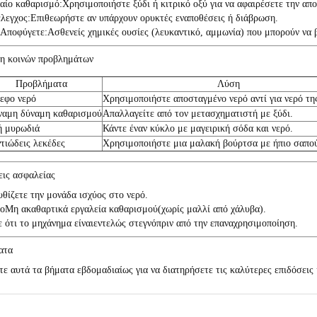
αίο καθαρισμό:
Χρησιμοποιήστε ξύδι ή κιτρικό οξύ για να αφαιρέσετε την απ
λεγχος:
Επιθεωρήστε αν υπάρχουν ορυκτές εναποθέσεις ή διάβρωση.
Αποφύγετε:
Ασθενείς χημικές ουσίες (λευκαντικό, αμμωνία) που μπορούν να 
ση κοινών προβλημάτων
Προβλήματα
Λύση
εφο νερό
Χρησιμοποιήστε αποσταγμένο νερό αντί για νερό τη
ναμη δύναμη καθαρισμού
Απαλλαγείτε από τον μετασχηματιστή με ξύδι.
ή μυρωδιά
Κάντε έναν κύκλο με μαγειρική σόδα και νερό.
τιώδεις λεκέδες
Χρησιμοποιήστε μια μαλακή βούρτσα με ήπιο σαπού
ις ασφαλείας
θίζετε την μονάδα ισχύος στο νερό.
νο
Μη ακαθαρτικά εργαλεία καθαρισμού
(χωρίς μαλλί από χάλυβα).
 ότι το μηχάνημα είναι
εντελώς στεγνό
πριν από την επαναχρησιμοποίηση.
ατα
 αυτά τα βήματα εβδομαδιαίως για να διατηρήσετε τις καλύτερες επιδόσεις 