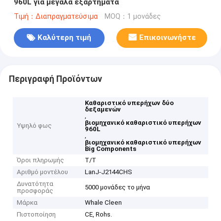
960L για μεγάλα εξαρτήματα
Τιμή：Διαπραγματεύσιμα
MOQ：1 μονάδες
Καλύτερη τιμή
Επικοινωνήστε
Περιγραφή Προϊόντων
Καθαριστικό υπερήχων δύο
δεξαμενών
,
βιομηχανικό καθαριστικό υπερήχων
Υψηλό φως
960L
,
βιομηχανικό καθαριστικό υπερήχων
Big Components
Όροι πληρωμής
T/T
Αριθμό μοντέλου
LanJ-J2144CHS
Δυνατότητα
5000 μονάδες το μήνα
προσφοράς
Μάρκα
Whale Cleen
Πιστοποίηση
CE, Rohs.