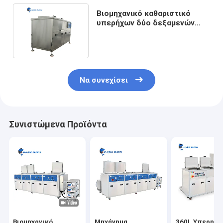
Βιομηχανικό καθαριστικό
υπερήχων δύο δεξαμενών
960L για μεγάλα εξαρτήματα
Να συνεχίσει
Συνιστώμενα Προϊόντα
Βιομηχανικό
Μηχάνημα
360L Υπερηχη