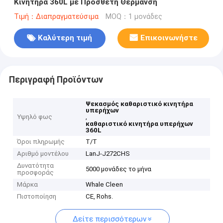
Κινητήρα 360L με Πρόσθετη Θέρμανση
Τιμή：Διαπραγματεύσιμα
MOQ：1 μονάδες
Καλύτερη τιμή
Επικοινωνήστε
Περιγραφή Προϊόντων
Ψεκασμός καθαριστικό κινητήρα
υπερήχων
Υψηλό φως
,
καθαριστικό κινητήρα υπερήχων
360L
Όροι πληρωμής
T/T
Αριθμό μοντέλου
LanJ-J272CHS
Δυνατότητα
5000 μονάδες το μήνα
προσφοράς
Μάρκα
Whale Cleen
Πιστοποίηση
CE, Rohs.
Δείτε περισσότερων