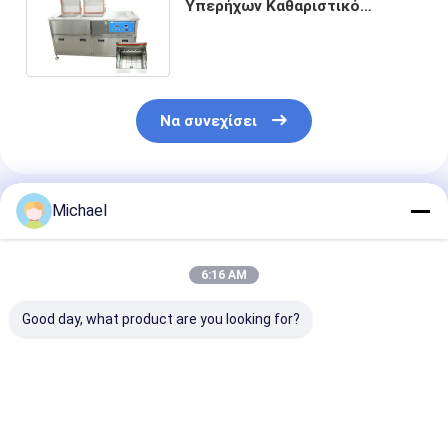
Υπερήχων Καθαριστικό
Κινητήρα 360L με Πρόσθετη
Θέρμανση
Να συνεχίσει
Συνιστώμενα Προϊόντα
Michael
6:16 AM
Good day, what product are you looking for?
Προχωρημένη 1.2KW
3 υπερηχητικός
Υπερηχητικός
υπερηχητική μηχανή
καθαρότερος 175L
καθαριστής
καθαρισμού για το
μηχανών φάσεων
φραγμών μηχα