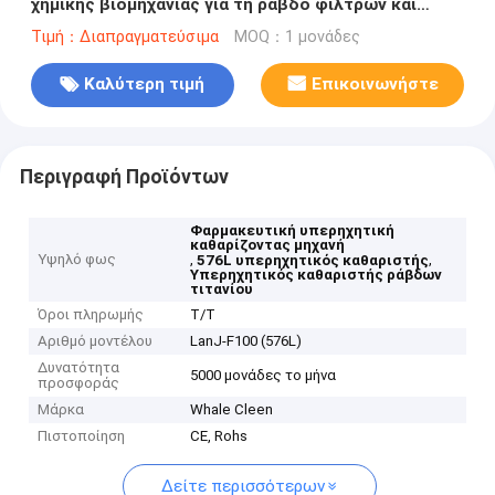
χημικής βιομηχανίας για τη ράβδο φίλτρων και
τιτανίου
Τιμή：Διαπραγματεύσιμα
MOQ：1 μονάδες
Καλύτερη τιμή
Επικοινωνήστε
Περιγραφή Προϊόντων
Φαρμακευτική υπερηχητική
καθαρίζοντας μηχανή
Υψηλό φως
,
,
576L υπερηχητικός καθαριστής
Υπερηχητικός καθαριστής ράβδων
τιτανίου
Όροι πληρωμής
T/T
Αριθμό μοντέλου
LanJ-F100 (576L)
Δυνατότητα
5000 μονάδες το μήνα
προσφοράς
Μάρκα
Whale Cleen
Πιστοποίηση
CE, Rohs
Δείτε περισσότερων