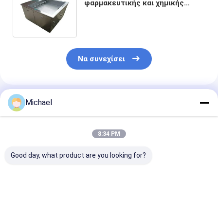
φαρμακευτικής και χημικής
βιομηχανίας για τη ράβδο
φίλτρων και τιτανίου
Να συνεχίσει
Συνιστώμενα Προϊόντα
Michael
8:34 PM
Good day, what product are you looking for?
Δύο δεξαμενές
Homogenizer 35KHz
Μηχάνημα
2400W 175L
800W υπερηχητική
καθαρισμού
υπερήχων
διασπορά
υπερήχων δύο