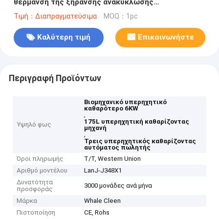
θέρμανση της ξήρανσης ανακύκλωσης
φιλτραρίσματος ξεπλύματος
Τιμή：Διαπραγματεύσιμα
MOQ：1pc
Καλύτερη τιμή
Επικοινωνήστε
Περιγραφή Προϊόντων
Βιομηχανικό υπερηχητικό
καθαρότερο 6KW
,
175L υπερηχητική καθαρίζοντας
Υψηλό φως
μηχανή
,
Τρεις υπερηχητικός καθαρίζοντας
αυτόματος πωλητής
Όροι πληρωμής
T/T, Western Union
Αριθμό μοντέλου
LanJ-J348X1
Δυνατότητα
3000 μονάδες ανά μήνα
προσφοράς
Μάρκα
Whale Cleen
Πιστοποίηση
CE, Rohs