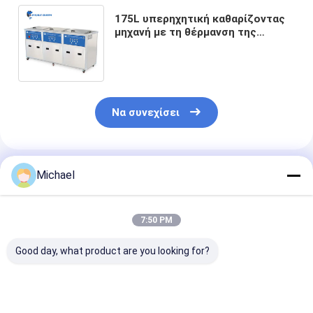
175L υπερηχητική καθαρίζοντας
μηχανή με τη θέρμανση της
ξήρανσης ανακύκλωσης
φιλτραρίσματος ξεπλύματος
Να συνεχίσει
Συνιστώμενα Προϊόντα
Michael
7:50 PM
Good day, what product are you looking for?
Βιομηχανικό
Μηχάνημα
360L Υπερηχη