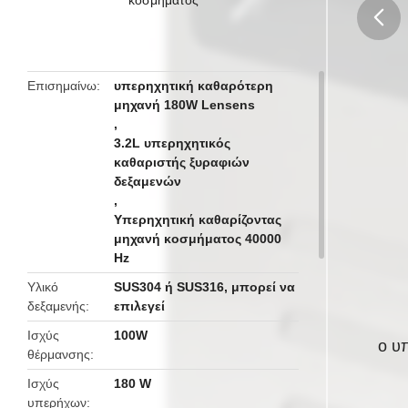
butto
Επισημαίνω
υπερηχητική καθαρότερη
μηχανή 180W Lensens
,
3.2L υπερηχητικός
καθαριστής ξυραφιών
δεξαμενών
,
Υπερηχητική καθαρίζοντας
μηχανή κοσμήματος 40000
Hz
Υλικό
SUS304 ή SUS316, μπορεί να
δεξαμενής
επιλεγεί
Ισχύς
100W
ο υ
θέρμανσης
Ισχύς
180 W
υπερήχων