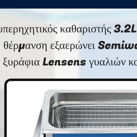
υπερηχητικός καθαριστής 3.2
θέρμανση εξαερώνει Semiwa
ξυράφια Lensens γυαλιών κ