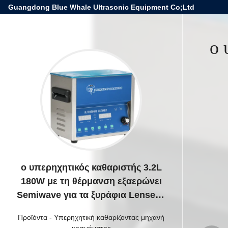
Guangdong Blue Whale Ultrasonic Equipment Co;Ltd
ο 
ο υπερηχητικός καθαριστής 3.2L
180W με τη θέρμανση εξαερώνει
Semiwave για τα ξυράφια Lensens
γυαλιών κοσμήματος
Προϊόντα
-
Υπερηχητική καθαρίζοντας μηχανή
κοσμήματος