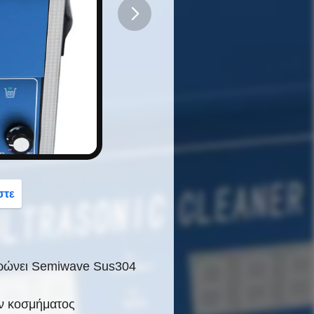
button
στε
ερώνει Semiwave Sus304
ών κοσμήματος