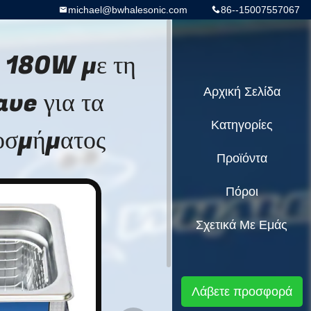
michael@bwhalesonic.com
86--15007557067
L 180W με τη
ve για τα
Αρχική Σελίδα
Κατηγορίες
οσμήματος
Προϊόντα
Πόροι
Σχετικά Με Εμάς
Λάβετε προσφορά