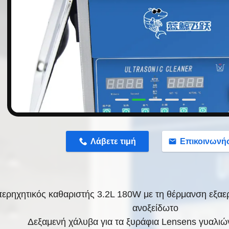
n
Λάβετε τιμή
Επικοινωνή
περηχητικός καθαριστής 3.2L 180W με τη θέρμανση εξα
ανοξείδωτο
Δεξαμενή χάλυβα για τα ξυράφια Lensens γυαλι