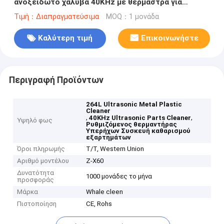
ανοξείδωτο χάλυβα 40KHz με θερμάστρα για
μεταλλικά πλαστικά μέρη
Τιμή：Διαπραγματεύσιμα
MOQ：1 μονάδα
Καλύτερη τιμή
Επικοινωνήστε
Περιγραφή Προϊόντων
264L Ultrasonic Metal Plastic
Cleaner
,
,
40KHz Ultrasonic Parts Cleaner
Υψηλό φως
Ρυθμιζόμενος θερμαντήρας
Υπερήχων Συσκευή καθαρισμού
εξαρτημάτων
Όροι πληρωμής
T/T, Western Union
Αριθμό μοντέλου
Ζ-Χ60
Δυνατότητα
1000 μονάδες το μήνα
προσφοράς
Μάρκα
Whale cleen
Πιστοποίηση
CE, Rohs