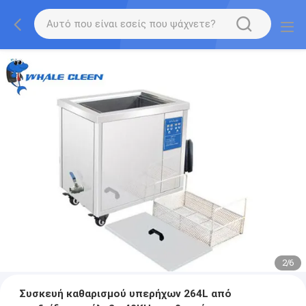
2
/
6
Συσκευή καθαρισμού υπερήχων 264L από