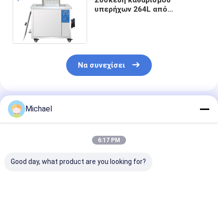
υπερήχων 264L από
ανοξείδωτο χάλυβα 40KHz με
θερμάστρα για μεταλλικά
πλαστικά μέρη
Να συνεχίσει
Συνιστώμενα Προϊόντα
Michael
6:17 PM
Good day, what product are you looking for?
Βιομηχανικό
Μηχάνημα
360L Υπερηχη
Υπερηχητικό
βιομηχανικού
Καθαριστικό