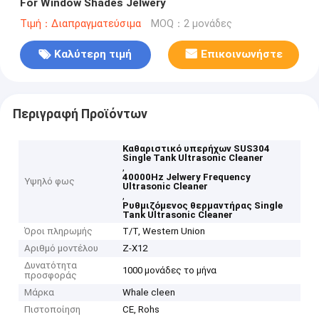
For Window Shades Jelwery
Τιμή：Διαπραγματεύσιμα
MOQ：2 μονάδες
Καλύτερη τιμή
Επικοινωνήστε
Περιγραφή Προϊόντων
Καθαριστικό υπερήχων SUS304
Single Tank Ultrasonic Cleaner
,
40000Hz Jelwery Frequency
Υψηλό φως
Ultrasonic Cleaner
,
Ρυθμιζόμενος θερμαντήρας Single
Tank Ultrasonic Cleaner
Όροι πληρωμής
T/T, Western Union
Αριθμό μοντέλου
Ζ-Χ12
Δυνατότητα
1000 μονάδες το μήνα
προσφοράς
Μάρκα
Whale cleen
Πιστοποίηση
CE, Rohs