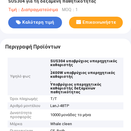
SUS304 για τη δεξαμενή παθητικότητας
Τιμή：Διαπραγματεύσιμα
MOQ：1
Καλύτερη τιμή
Επικοινωνήστε
Περιγραφή Προϊόντων
SUS304 υποβρύχιος υπερηχητικός
καθαριστής
,
2400W υποβρύχιος υπερηχητικός
Υψηλό φως
καθαριστής
,
Υποβρύχιος υπερηχητικός
καθαριστής δεξαμενών
παθητικότητας
Όροι πληρωμής
T/T
Αριθμό μοντέλου
LanJ-48TP
Δυνατότητα
10000 μονάδες το μήνα
προσφοράς
Μάρκα
Whale cleen
Πιστοποίηση
CE, Roth