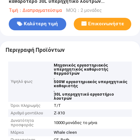
καθαρότερο 30L υπερηχητικό λουτρών
θερμαστρών
Τιμή：Διαπραγματεύσιμα
MOQ：2 μονάδες
Καλύτερη τιμή
Επικοινωνήστε
Περιγραφή Προϊόντων
Μηχανικός εργαστηριακός
υπερηχητικός καθαριστής
θερμαστρών
,
Υψηλό φως
500W εργαστηριακός υπερηχητικός
καθαριστής
,
30L υπερηχητικό εργαστήριο
λουτρών
Όροι πληρωμής
T/T
Αριθμό μοντέλου
Ζ-X10
Δυνατότητα
10000 μονάδες το μήνα
προσφοράς
Μάρκα
Whale cleen
Πιστοποίηση
CE, Roth