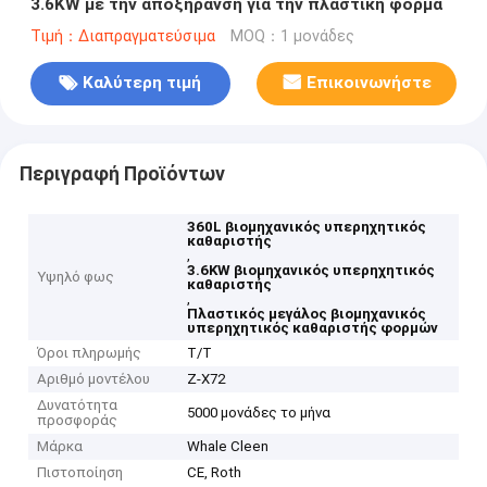
3.6KW με την αποξήρανση για την πλαστική φόρμα
Τιμή：Διαπραγματεύσιμα
MOQ：1 μονάδες
Καλύτερη τιμή
Επικοινωνήστε
Περιγραφή Προϊόντων
360L βιομηχανικός υπερηχητικός
καθαριστής
,
3.6KW βιομηχανικός υπερηχητικός
Υψηλό φως
καθαριστής
,
Πλαστικός μεγάλος βιομηχανικός
υπερηχητικός καθαριστής φορμών
Όροι πληρωμής
T/T
Αριθμό μοντέλου
Ζ-X72
Δυνατότητα
5000 μονάδες το μήνα
προσφοράς
Μάρκα
Whale Cleen
Πιστοποίηση
CE, Roth