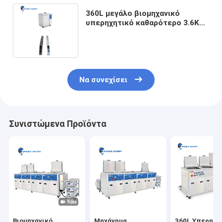
360L μεγάλο βιομηχανικό
υπερηχητικό καθαρότερο 3.6KW
με την αποξήρανση για την
πλαστική φόρμα
Να συνεχίσει
Συνιστώμενα Προϊόντα
Βιομηχανικό
Μηχάνημα
360L Υπερηχη