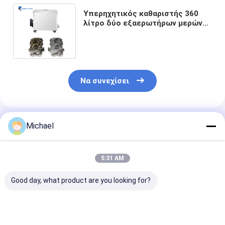
Υπερηχητικός καθαριστής 360
λίτρο δύο εξαερωτήρων μερών
μοτοσικλετών εξωτερικός
έλεγχος γεννητριών
Να συνεχίσει
Συνιστώμενα Προϊόντα
Michael
5:31 AM
Good day, what product are you looking for?
3KW υπερηχητικός
Industrial Ultrasonic
Υπερηχητικός