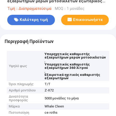
εξαερωτήρων μερών μοτοσικλετών εξωτερικός
έλεγχος γεννητριών
Τιμή：Διαπραγματεύσιμα
MOQ：1 μονάδες
Καλύτερη τιμή
Επικοινωνήστε
Περιγραφή Προϊόντων
Υπερηχητικός καθαριστής
εξαερωτήρων μερών μοτοσικλετών
,
Υπερηχητικός καθαριστής
Υψηλό φως
εξαερωτήρων 360 λίτρου
,
Εξαιρετικά ηχιτικός καθαριστής
εξαερωτήρων
Όροι πληρωμής
T/T
Αριθμό μοντέλου
Ζ-X72
Δυνατότητα
5000 μονάδες το μήνα
προσφοράς
Μάρκα
Whale Cleen
Πιστοποίηση
ce roths