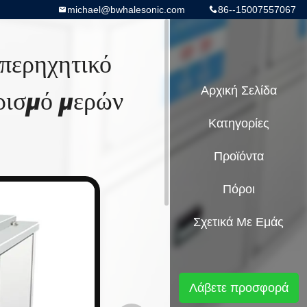
michael@bwhalesonic.com
86--15007557067
υπερηχητικό
ρισμό μερών
Αρχική Σελίδα
Κατηγορίες
Προϊόντα
Πόροι
Σχετικά Με Εμάς
Λάβετε προσφορά