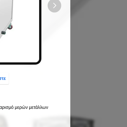
button
στε
θαρισμό μερών μετάλλων